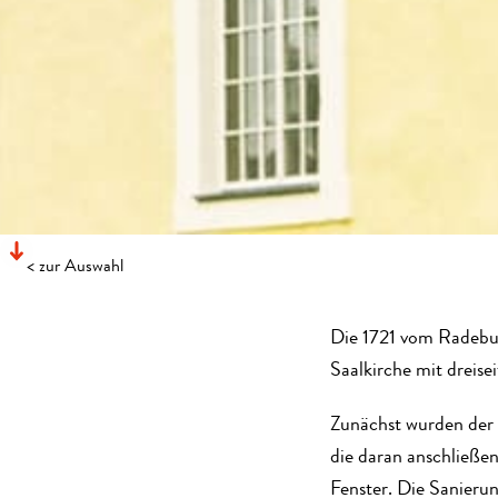
< zur Auswahl
KROPPENER
Die 1721 vom Radebur
Saalkirche mit dreis
DORFKIRCHE
Zunächst wurden der 
die daran anschließe
KROPPEN, 2013
Fenster. Die Sanieru