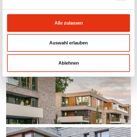
KFW55-Effizienzhäusergeplant. Somit erfolgt die Heiz- und
Trinkwasserwärmeerzeugung zu 50% aus einer
Luft-/Wasserwärmepumpe und zu 50% aus einem
Alle zulassen
Brennwertkessel. In jeder Wohnung sind Lüftungsanlagen mit
Wärmerückgewinnung installiert.
Auswahl erlauben
Ablehnen