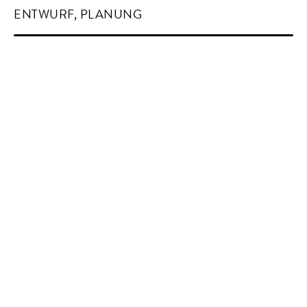
ENTWURF, PLANUNG
PLANUNGS- & BAUZEIT
2017-2020
VOLUMEN
5.043 M² BGF, 15.961 M³ BRI
PROJEKTTEAM
MICHAEL COERSMEIER, CAROLIN
OHLENBUSCH, PHILIPP RIEMSCHNEIDER,
OLIVER SEIDEL