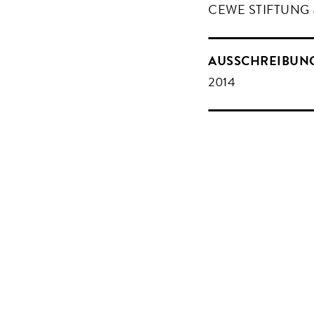
CEWE STIFTUNG 
AUSSCHREIBUN
2014
Angelis & Partner re
Architekturbüros au
worden, einen Entwur
es, dem gestiegenen 
werden. Das Open-Off