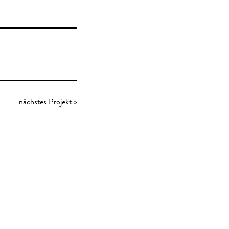
nächstes Projekt >
next Projekt
KGaA. Fünf
ewerbs beauftragt
entieren. Ziel war
ehmens gerecht zu
zwischen