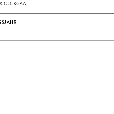
& CO. KGAA
GSJAHR
alisieren ein neues Bürogebäude für die CEWE Stiftung & Co. 
s Köln, Osnabrück und Oldenburg waren im Rahmen eines Wettb
f für den Büroneubau am Firmenstammsitz in Oldenburg zu präs
Platzbedarf des in den letzten Jahren stark gewachsenen Untern
ice-Konzept von Angelis & Partner schafft im Spannungsfeld 