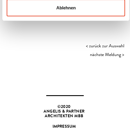
Architekten für diese Anerkennung und freuen uns schon jetzt
Ablehnen
auf die Preisverleihung am 11. September 2025 in Erfurt.
< zurück zur Auswahl
nächste Meldung >
©2020
ANGELIS & PARTNER
ARCHITEKTEN MBB
IMPRESSUM