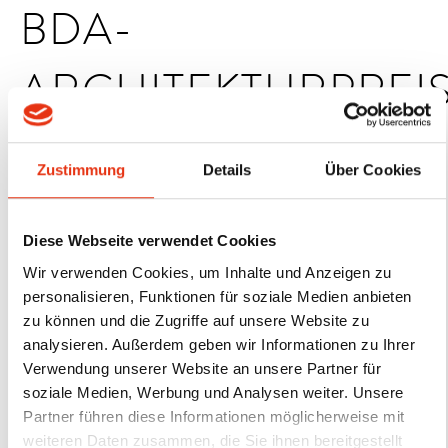
BDA-
ARCHITEKTURPREI
NIKE: WIR SIND
Zustimmung
Details
Über Cookies
AUF DER
Diese Webseite verwendet Cookies
SHORTLIST!
Wir verwenden Cookies, um Inhalte und Anzeigen zu
personalisieren, Funktionen für soziale Medien anbieten
zu können und die Zugriffe auf unsere Website zu
Unser Projekt
CORE Oldenburg
wurde für den renommierten
analysieren. Außerdem geben wir Informationen zu Ihrer
Verwendung unserer Website an unsere Partner für
BDA-Architekturpreis Nike >|< 2025 nominiert – und wir freuen
soziale Medien, Werbung und Analysen weiter. Unsere
uns sehr, dass es in die Shortlist aufgenommen wurde!
Partner führen diese Informationen möglicherweise mit
weiteren Daten zusammen, die Sie ihnen bereitgestellt
So lautet die Begründung der Jury: