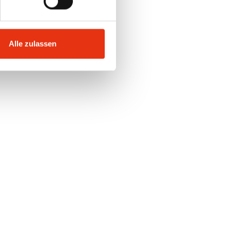
auch Nordwest-
 haben.
Alle zulassen
kel im Interview
in