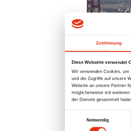
Zustimmung
Diese Webseite verwendet 
NORDW
Wir verwenden Cookies, um I
und die Zugriffe auf unsere 
Website an unsere Partner fü
SYMBO
möglicherweise mit weiteren
der Dienste gesammelt habe
2012 wurde das von u
Einwilligungsauswahl
als ein Jahrzehnt spä
Notwendig
Mit dem Eurogate Ter