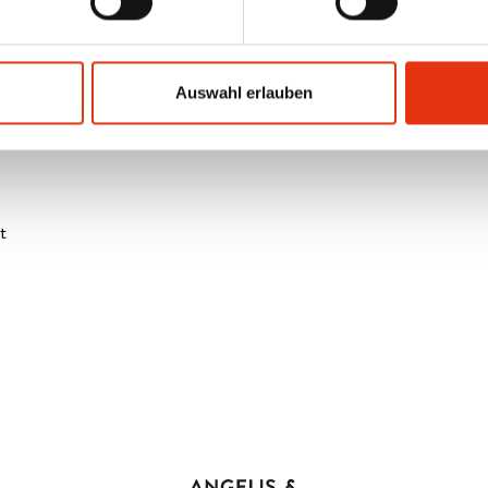
u der Arbeitskultur eines Unternehmens passen. Das fasziniert 
rem Projekt und seiner Entstehung einen tollen
Artikel
gewidmet
Auswahl erlauben
ng des Eurogate Terminal House erzählen
Alexis Angelis und Mik
ND.
t