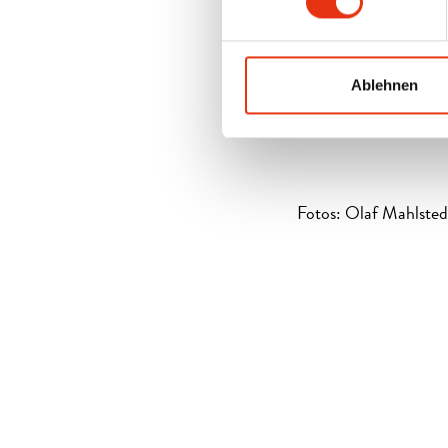
die zu 100 Prozent z
Immobilien, die unse
Ablehnen
Mehr über die Planu
unserem Magazin U
Fotos: Olaf Mahlsted