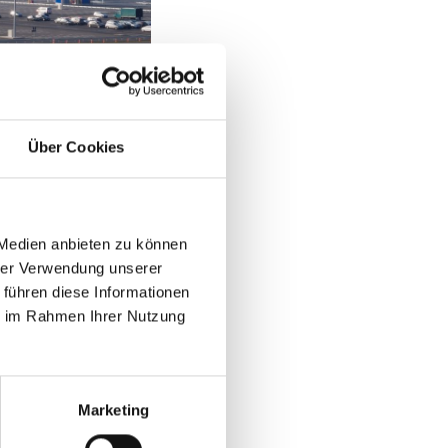
Über Cookies
IN
 Medien anbieten zu können
hrer Verwendung unserer
 führen diese Informationen
UCH
ie im Rahmen Ihrer Nutzung
stellt. Heute, mehr
Lieblingsprojekte.
Marketing
 geschaffen werden,