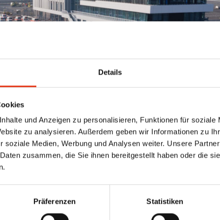
Details
Cookies
EST-IMMOBILIEN: E
nhalte und Anzeigen zu personalisieren, Funktionen für soziale
Website zu analysieren. Außerdem geben wir Informationen zu I
r soziale Medien, Werbung und Analysen weiter. Unsere Partner
L FÜR DEN AUFBR
 Daten zusammen, die Sie ihnen bereitgestellt haben oder die s
n.
ns geplante
Eurogate Terminal House
in Wilhelmshaven fertigge
ter, gehört das Gebäude noch immer zu einem unserer absoluten 
Präferenzen
Statistiken
minal House haben wir gezeigt, wie moderne offene Bürowelten