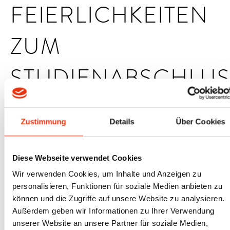
FEIERLICHKEITEN
ZUM
STUDIENABSCHLUS
Letzten Freitag gab es im Lichthof des Oldenburger Standorts der
Zustimmung
Details
Über Cookies
Jade Hochschule viel Grund zum Feiern: 65 Studierende haben
ihr Studium im Fachbereich Architektur erfolgreich beendet!
Diese Webseite verwendet Cookies
Als Regionalvertreter der Architektenkammer Niedersachsen, hat
Wir verwenden Cookies, um Inhalte und Anzeigen zu
Horst Gumprecht den Absolventinnen und Absolventen gute
personalisieren, Funktionen für soziale Medien anbieten zu
Wünsche und Empfehlungen für den Start ins Berufsleben mit
können und die Zugriffe auf unsere Website zu analysieren.
auf den Weg gegeben. Alexis Angelis vergab im Namen des Bund
Außerdem geben wir Informationen zu Ihrer Verwendung
Deutscher Architektinnen und Architekten den BDA
unserer Website an unsere Partner für soziale Medien,