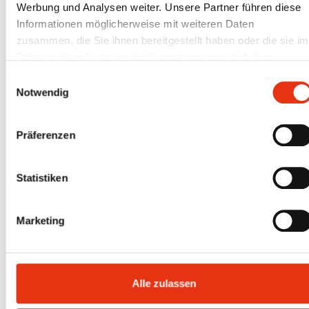
Absolventen Förderpreis.
Werbung und Analysen weiter. Unsere Partner führen diese
Informationen möglicherweise mit weiteren Daten
Weitere Infos und Impressionen gibt es im
Newsroom der Jade
zusammen, die Sie ihnen bereitgestellt haben oder die sie im
Hochschule
.
Rahmen Ihrer Nutzung der Dienste gesammelt haben.
Einwilligungsauswahl
Fotos: Jade Hochschule
Notwendig
Präferenzen
Statistiken
Marketing
Alle zulassen