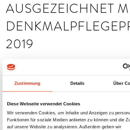
AUSGEZEICHNET M
DENKMALPFLEGEPR
2019
Eine besondere Anerkennung wurde uns für die erfolgreiche
Sanierung des Südturms der Kulturkirche St. Stephani in Bremen
zugesprochen. Die Jury würdigte „den sehr sensiblen Umgang mit
Zustimmung
Details
Über Co
dem Bauwerk und die herausragenden Planungsleistungen bei
dieser komplexen Aufgabe.“
Diese Webseite verwendet Cookies
Der Bremer Denkmalpflegepreis prämiert seit 2010
Wir verwenden Cookies, um Inhalte und Anzeigen zu persona
überdurchschnittliches Engagement beim Schutz und der
Funktionen für soziale Medien anbieten zu können und die Zu
Restaurierung von Baudenkmälern. Vergeben wird er alle drei
auf unsere Website zu analysieren. Außerdem geben wir