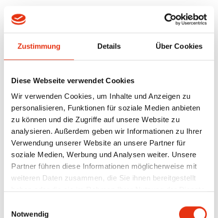
UNSER PROJEKT
CORE IN DER
Zustimmung
Details
Über Cookies
AKTUELLEN AIT
Diese Webseite verwendet Cookies
Wir verwenden Cookies, um Inhalte und Anzeigen zu
personalisieren, Funktionen für soziale Medien anbieten
Unser Projekt
CORE
wird in der aktuellen AIT zum Thema
zu können und die Zugriffe auf unsere Website zu
„Hybride Arbeitsräume in Oldenburg“
vorgestellt!
analysieren. Außerdem geben wir Informationen zu Ihrer
Verwendung unserer Website an unsere Partner für
soziale Medien, Werbung und Analysen weiter. Unsere
Was tun mit einem leerstehenden Warenhaus mitten in der
Partner führen diese Informationen möglicherweise mit
Innenstadt?
weiteren Daten zusammen, die Sie ihnen bereitgestellt
Unsere Antwort: eine vielseitige Nutzung urbaner Räume, die
haben oder die sie im Rahmen Ihrer Nutzung der Dienste
Coworking, Gastronomie und Events unter einem Dach vereint –
gesammelt haben.
Einwilligungsauswahl
ein Konzept, das bereits mehrfach als Positivbeispiel für
Notwendig