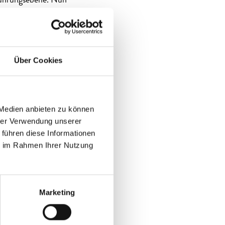
 Führungsebene. Nun
lina Bornhorst
und Perspektiven in
Über Cookies
as die Zukunft
die gemeinsame
 Medien anbieten zu können
hrer Verwendung unserer
 führen diese Informationen
ie im Rahmen Ihrer Nutzung
eve Runge, Felix
 Doreen Todtenhaupt,
Marketing