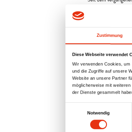
Seit dem vergangenen 
kommen zwei weitere 
erweitern das Team de
die Weiterentwicklung
Zustimmung
Gemeinsam mit Lieve 
unserer Gesellschaft a
Diese Webseite verwendet 
Vielen Dank für euer
Wir verwenden Cookies, um I
und die Zugriffe auf unsere 
Zukunft!
Website an unsere Partner fü
möglicherweise mit weiteren
Assoziierte (Bild 1): 
der Dienste gesammelt habe
Rutenbeck
Einwilligungsauswahl
Geschäftsführende und
Notwendig
Horst Gumprecht, Se