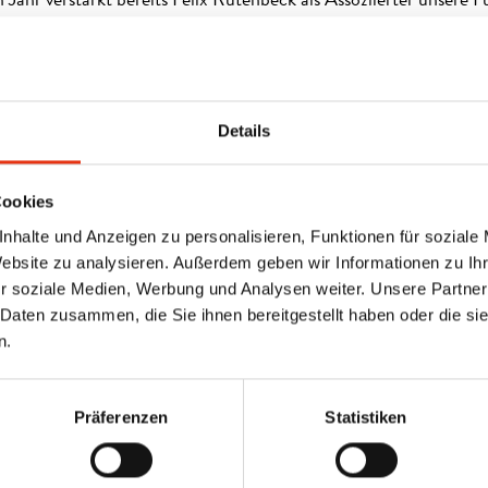
Jahr verstärkt bereits Felix Rutenbeck als Assoziierter unsere
Kolleginnen hinzu: Unsere Architektinnen Sandra Rützel und A
r Assoziierten und bringen künftig noch stärker ihre Erfahrung 
 unseres Büros ein.
Details
Runge und Philipp Riemschneider bilden sie ein starkes Team, d
ktiv mitgestaltet.
Cookies
 Engagement. Wir gratulieren ganz herzlich und freuen uns auf 
nhalte und Anzeigen zu personalisieren, Funktionen für soziale
Website zu analysieren. Außerdem geben wir Informationen zu I
r soziale Medien, Werbung und Analysen weiter. Unsere Partner
 Daten zusammen, die Sie ihnen bereitgestellt haben oder die s
v.l.n.r. Philipp Riemschneider, Alina Bornhorst, Sandra Rützel, Li
n.
 Gesellschafter (Bild 2): v.l.n.r. Britt Angelis, Alexis Angelis,
Präferenzen
Statistiken
bastian Ackert