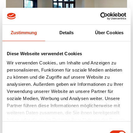
Zustimmung
Details
Über Cookies
ABSCHLUSS DER
Diese Webseite verwendet Cookies
DENKMALGERECHTEN
Wir verwenden Cookies, um Inhalte und Anzeigen zu
personalisieren, Funktionen für soziale Medien anbieten
SANIERUNG IN DER
zu können und die Zugriffe auf unsere Website zu
analysieren. Außerdem geben wir Informationen zu Ihrer
GARTENSTRASSE
Verwendung unserer Website an unsere Partner für
soziale Medien, Werbung und Analysen weiter. Unsere
Partner führen diese Informationen möglicherweise mit
Die umfassende Sanierung des Gebäudes in der
weiteren Daten zusammen, die Sie ihnen bereitgestellt
Gartenstraße ist erfolgreich abgeschlossen. Ziel der
haben oder die sie im Rahmen Ihrer Nutzung der Dienste
gesammelt haben.
Maßnahmen war es, die historische Substanz zu
Einwilligungsauswahl